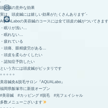
.
頭皮鍼の意外な効果
実は、頭皮鍼には嬉しい効果がたくさんあります´-
AQUALaboの美容鍼のコースには全て頭皮の鍼がついてきま
・眠りが浅い…
・眠れない…
・疲れている
・頭痛、眼精疲労がある…
・頭皮を柔らかくしたい
・認知症予防したい
という方には頭皮鍼がピッタリです
꙳ ꙳ ꙳ ꙳ ꙳
美容鍼灸&脱毛サロン『AQUALabo』
福岡県飯塚市に新規オープン
#美容鍼 #カッピング #脱毛 #光フェイシャル
多数メニューございます