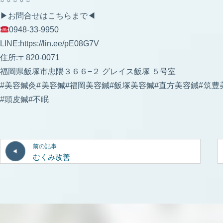
꙳ ꙳ ꙳ ꙳ ꙳
▶︎お問合せはこちらまで◀︎
0948-33-9950
LINE:https://lin.ee/pE08G7V
住所:〒820-0071
福岡県飯塚市忠隈３６６−２ グレイス飯塚 ５号室
#美容鍼灸#美容鍼#福岡美容鍼#飯塚美容鍼#直方美容鍼#筑豊
#頭皮鍼#不眠
前の記事
むくみ改善