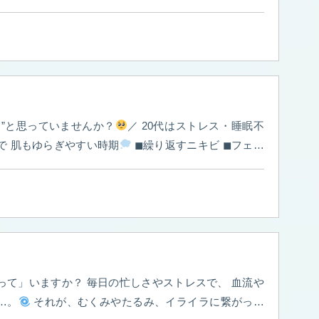
えることで より透明感のあるお肌へ
交互に受けるこ
︎毛穴 ◼︎くすみ ◼︎むくみ ◼︎フェイ
ライン ◼︎肌質改善 こんなお悩みがある方におすすめです
美容鍼と光フェ
イシャル併用は、1週間空けてからの施術となります。 ⑅∙˚┈┈┈┈┈┈┈┈┈┈┈┈˚∙⑅
市 〜内側から美しく
〜 初めての肌ケアはお任せください
美
.. #美容鍼灸#美容鍼#福岡美容鍼#飯
け”と思っていませんか？
／ 20代はストレス・睡眠不
で 肌もゆらぎやすい時期
◼︎繰り返すニキビ ◼︎フェイ
や赤み ◼︎毛穴詰まり ◼︎化粧ノリの悪さ そんなお悩
なく“内側から”のケアも大切です
美容鍼 → 巡りを
肌づくり
光フェイシャル → 赤み・ニキビ跡・毛穴ケ
穴汚れ予防でつるん肌へ 組み合わせることで よ
すくなります
「隠す肌」から 「素肌に自信が持てる
談ください
⑅∙˚┈┈┈┈┈┈┈┈┈┈┈┈˚∙⑅
福岡県飯塚市 〜
 初めての肌ケアはお任せください
美容鍼/カッピング/
日の忙しさやストレスで、 血流や
美容鍼#ニキビ
…。
それが、むくみやたるみ、イライラに繋がって