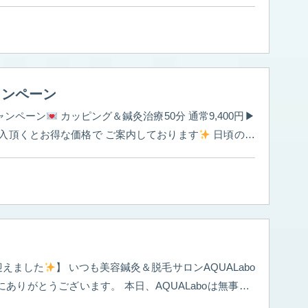
ータルでケアします。 施術後は、全身がポカ
整い、スッキリとしたフェイスラインへ導きます。 内
な、健康的な美しさを手に入れましょう。
自分への
ご褒美に、ぜひ癒しのひとときを。 ご予約お待ちしております！
ャンペーン
ャンペーン
カッピング＆鍼灸治療50分 通常9,400円▶︎
購入頂くとお得な価格で ご案内しております
日頃のお
を癒して欲しい… お父様、旦那様など大切な方への プ
レゼントとしていかがですか？ ギフトカード購入のみのご来院でも可能です！
を迎えました
】 いつも美容鍼灸＆脱毛サロンAQUALabo
います。 本日、AQUALaboは無事に3
 2023年のオープン以来、たくさん