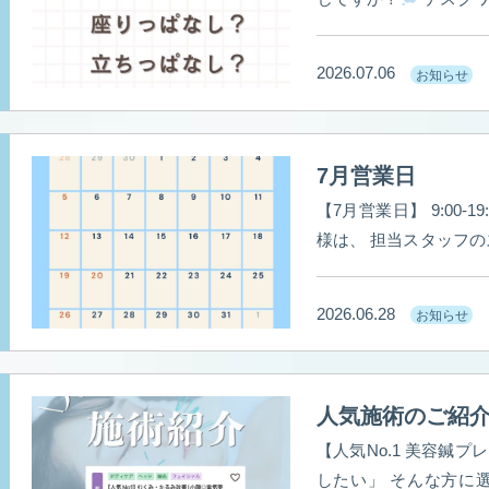
のむくみやだるさなど、
首・肩こり ◎腰痛 ◎
2026.07.06
お知らせ
感 ◎慢性的な疲労感 特に現代は、仕事やスマホによって同じ姿勢が長時間続
きやすく、血流の低下や筋肉
の緊張を緩めながら血
7月営業日
スクワークによる肩こ
の方は、お気軽にご相
【7月営業日
つらい
腰痛が慢性
様は、 担当スタッフの
が重い
頭痛が起こ
定期的にメンテナンス
県飯塚市 〜内側か
2026.06.28
お知らせ
塚市 〜内側から美しく
カッピング/脱毛/光フェイシャルなど... #美
ピング/脱毛/光フェイシャルなど... #美容鍼灸#美容
容鍼#福岡
福岡
人気施術のご紹
【人気No.1 美容鍼プレミアムコース】 「
したい」 そんな方に選