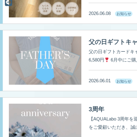
いるかもしれません。 「美容は、土台から整える時代へ。」 美容鍼は、お肌
だけでなく、身体の「巡り」をト
2026.06.08
お知らせ
ポカ。 筋肉バランスも
側からポッと輝くよう
父の日ギフトキ
父の日ギフトカードキ
6,580円
6月中にご
仕事で疲れている身体
2026.06.01
お知らせ
3周年
【AQUALabo 3周年
をご愛顧いただき、誠にありがとうござ
周年の記念日を迎えることができました。