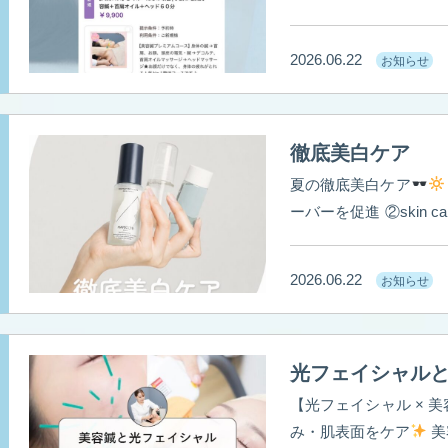
（脈診・舌診） ・身体
ージ ・ヘッドマッサージ お顔のむくみやたるみだけでなく、 首肩こ
2026.06.22
お知らせ
感にもアプローチ
美容は身体の内側から。 お顔だけを施術するのではな
く、 全身の巡りを整
ラインがスッキリした
徹底美白ケア
眠れた！」 そんなお
60分 通常 ¥12,000
夏の徹底美白ケア
‬ ①treatment 光フェイシャルでトーン
⑅∙˚┈┈┈┈┈┈┈┈┈┈┈┈˚∙⑅
ーバーを促進 ②s
はお任せください
美
塗り、2時間おきに塗り直しを！ スキンケアは高保湿を
#美容鍼#福岡美容鍼#
後は肌が乾燥するので
2026.06.22
お知らせ
間中の美白ケアは、外
ケア」組み合わせるこ
光フェイシャル
【光フェイシャル × 
み・肌表面をケア
美