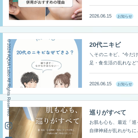
じゃなく 内側からも整
とで お肌の土台から整いやすくなります♡ ◼
2026.06.15
お知らせ
ス
福岡県飯塚
©2024 AQUA Labo All Rights Reserved.
20代ニキビ
容鍼/カッピング/脱毛/光フェイシャルなど.
塚美容鍼#福岡
＼そのニキビ、“今だ
足・食生活の乱れなど
スラインの荒れ ◼︎ニキビ跡
みに、 肌表面だけでは
2026.06.15
お知らせ
整え、肌荒れしにくい
ア
顔脱毛 → 摩擦軽減＆毛
り肌質改善を目指しや
巡りがすべて
肌」へ
お気軽にご相
内側から美しく
〜
お肌も心も、最近「巡って」いますか？ 毎
脱毛/光フェイシャルなど... #美容鍼灸#美容鍼#福岡美容鍼#飯塚
自律神経が乱れがちに
ケア