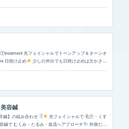
の鍼治療 ・美容鍼＋電気 ・首肩デコルテオイルマッサ
りや疲労
えることで より効果を引き出していきます
「フェイス
！」 「肩が軽くなった！」 「頭までスッキリしてよく
声も多数いただいています
美容鍼プレミアムコース
初回 ¥9,900 自分へのご褒美にもおすすめです
アップ＆ターンオ
福岡県飯塚市 〜内側から美しく
〜 初めての肌ケア
kin care 日焼け止め
少しの外出でも日焼け止めは欠かさず
容鍼/カッピング/脱毛/光フェイシャルなど... #美容鍼灸
重視！ 光フェイシャル
飯塚美容鍼#福岡
 スキンケアはとにかく保湿
③food 光フェイシャル期
側からのスキンケアだけでなく、 「内側からのインナー
とで効果がぐっと高まります。
と美容鍼
美容鍼】の組み合わせ
光フェイシャルで 毛穴・くす
容鍼で むくみ・たるみ・血流へアプローチ
外側だけ