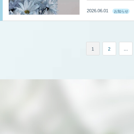
のお客様の「美と健康
2026.06.01
お知らせ
感謝申し上げます。 「ここに来るとお肌も体も軽くなる」 「自分への最高の
ご褒美の時間」 そんな温かいお言葉の一つひとつが、私たちの大きな原動力と
なっています。 4年目も、皆様が自分らしく輝けるよう、さらに技術とサービ
スに磨きをかけ、特別な
投
AQUALaboをどう
1
2
…
稿
ナ
ビ
ゲ
ー
シ
ョ