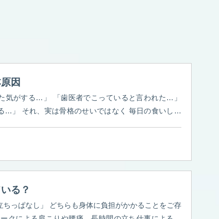
本原因
た気がする…」 「歯医者でこっていると言われた…」
 毎日の食いしば
も！
食いしばりが続くと、顎の筋肉（咬筋）が24時
‪ 特に「片側だけ」で噛むクセや食いしばりがあると、
エラが張る原因になります。 そんなガチガチの筋肉をほ
が 美容鍼です！
‪ 手では届かない筋肉の深部にダイレ
、カチカチの筋肉をフワッと緩めてくれます！ 左右のバ
ている？
ぴったりなんです
是非1度お試しください
立ちっぱなし」 どちらも身体に負担がかかることをご存