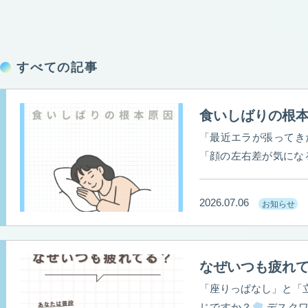
すべての記事
食いしばりの根
「最近エラが張ってき
「顔の左右差が気になる…」 それ、実は骨格のせいではなく
りによる筋肉のコリか
間筋トレ状態に…！
2026.07.06
お知らせ
顔のゆがみや片側だけ
ぐすのにおすすめなの
クトにアプローチして
なぜいつも疲れ
ランスを整えるのにも
「座りっぱなし」と「
じですか？
デスクワークによる肩こりや腰痛、長時間の立ち仕事による足