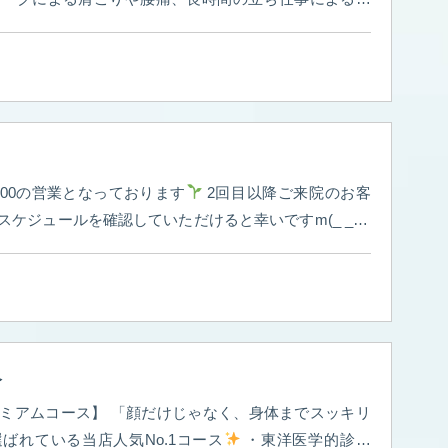
同じ姿勢が続くことでさまざまな不調が現れます。 ◎
 足のむくみ ◎ふくらはぎの張り ◎頭痛 ◎ 股関節の違和
の緊張が起こりやすい状態です。 鍼灸では、筋肉
流を促し、身体本来のバランスを整えていきます
デ
りや首こり、立ち仕事による足のむくみや腰痛でお悩み
談ください
こんなお悩みありませんか？
肩こりが
】 9:00-19:00の営業となっております
化している
足のむくみが気になる
夕方になると足
スケジュールを確認していただけると幸いですm(_ _)m
りやすい
疲れがなかなか取れない 毎日頑張る身体を
7月もたくさんのご来院お待ちしております(*^^*) ⑅∙˚┈┈┈┈┈┈┈┈┈┈┈┈˚∙⑅
福岡
していきましょう
⑅∙˚┈┈┈┈┈┈┈┈┈┈┈┈˚∙⑅
福岡県飯
ら美しく
〜 初めての肌ケアはお任せください
美容鍼/
〜 初めての肌ケアはお任せください
美容鍼/カッ
容鍼灸#美容鍼#福岡美容鍼#飯塚美
鍼#福岡美容鍼#飯塚美容鍼#
介
顔だけじゃなく、身体までスッキリ
ばれている当店人気No.1コース
・東洋医学的診断