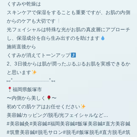
くすみや乾燥は
スキンケアで保湿をすることも重要ですが、お肌の内側
からのケアも大切です
光フェイシャルは特殊な光がお肌の真皮層にアプローチ
し、保湿成分を自ら生み出すのを助けます
施術直後から
くすみが消えてトーンアップ
2、3日後からは肌が潤ったぷるぷるお肌を実感できるか
と思います
⑅∙˚┈┈┈┈┈┈┈┈┈┈┈┈˚∙⑅
福岡県飯塚市
〜内側から美しく
〜
初めての肌ケアはお任せください
美容鍼/カッピング/脱毛/光フェイシャルなど…
#美容鍼灸#美容鍼#福岡美容鍼#飯塚美容鍼#直方美容鍼
#筑豊美容鍼#脱毛サロン#脱毛#飯塚脱毛#直方脱毛#筑