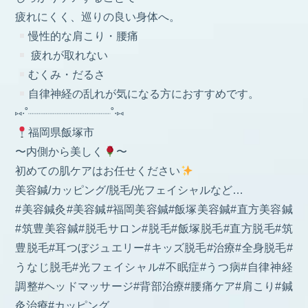
疲れにくく、巡りの良い身体へ。
慢性的な肩こり・腰痛
疲れが取れない
むくみ・だるさ
自律神経の乱れが気になる方におすすめです。
⑅∙˚┈┈┈┈┈┈┈┈┈┈┈┈˚∙⑅
福岡県飯塚市
〜内側から美しく
〜
初めての肌ケアはお任せください
美容鍼/カッピング/脱毛/光フェイシャルなど…
#美容鍼灸#美容鍼#福岡美容鍼#飯塚美容鍼#直方美容鍼
#筑豊美容鍼#脱毛サロン#脱毛#飯塚脱毛#直方脱毛#筑
豊脱毛#耳つぼジュエリー#キッズ脱毛#治療#全身脱毛#
うなじ脱毛#光フェイシャル#不眠症#うつ病#自律神経
調整#ヘッドマッサージ#背部治療#腰痛ケア#肩こり#鍼
灸治療#カッピング