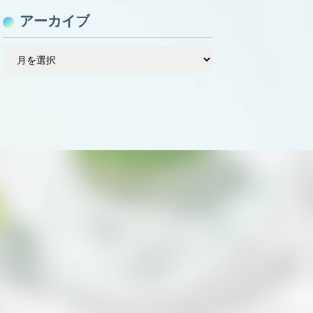
アーカイブ
ア
ー
カ
イ
ブ