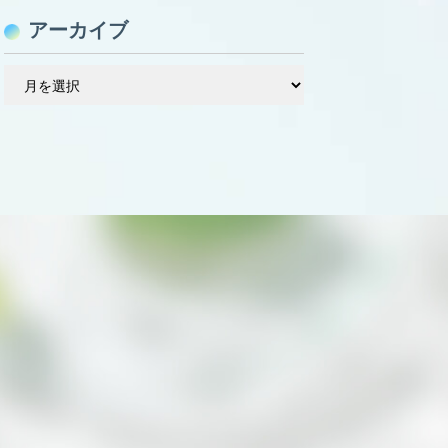
アーカイブ
ア
ー
カ
イ
ブ