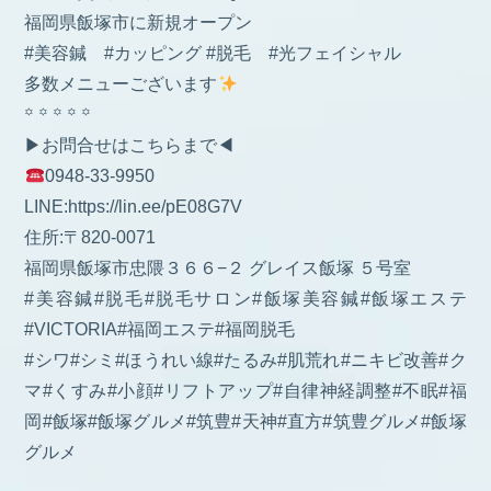
福岡県飯塚市に新規オープン
#美容鍼 #カッピング #脱毛 #光フェイシャル
多数メニューございます
꙳ ꙳ ꙳ ꙳ ꙳
▶︎お問合せはこちらまで◀︎
0948-33-9950
LINE:https://lin.ee/pE08G7V
住所:〒820-0071
福岡県飯塚市忠隈３６６−２ グレイス飯塚 ５号室
#美容鍼#脱毛#脱毛サロン#飯塚美容鍼#飯塚エステ
#VICTORIA#福岡エステ#福岡脱毛
#シワ#シミ#ほうれい線#たるみ#肌荒れ#ニキビ改善#ク
マ#くすみ#小顔#リフトアップ#自律神経調整#不眠#福
岡#飯塚#飯塚グルメ#筑豊#天神#直方#筑豊グルメ#飯塚
グルメ