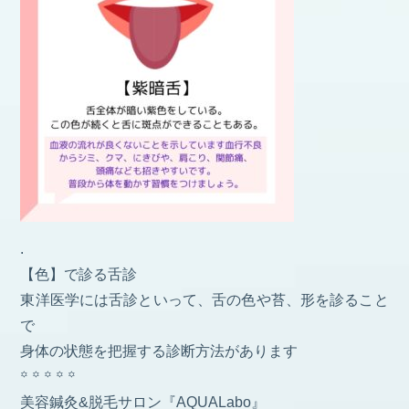
.
【色】で診る舌診
東洋医学には舌診といって、舌の色や苔、形を診ること
で
身体の状態を把握する診断方法があります
꙳ ꙳ ꙳ ꙳ ꙳
美容鍼灸&脱毛サロン『AQUALabo』