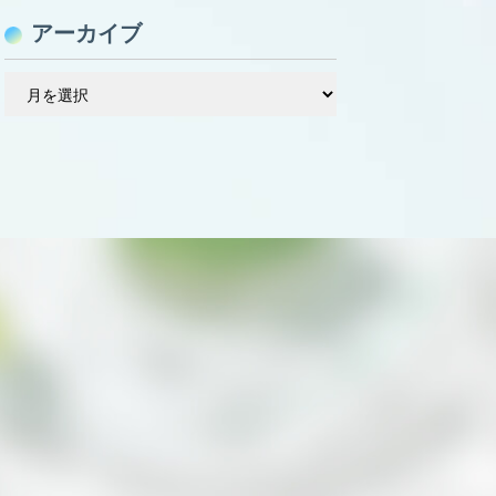
アーカイブ
ア
ー
カ
イ
ブ