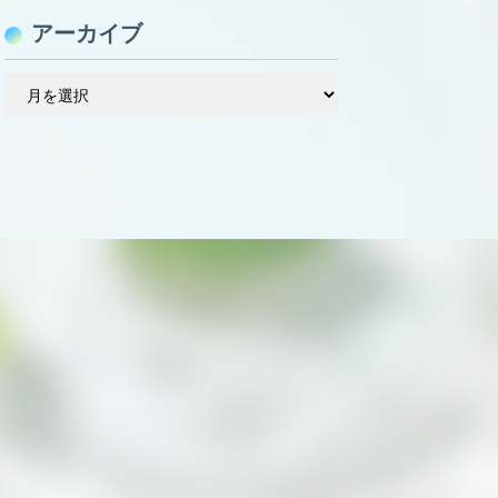
アーカイブ
ア
ー
カ
イ
ブ